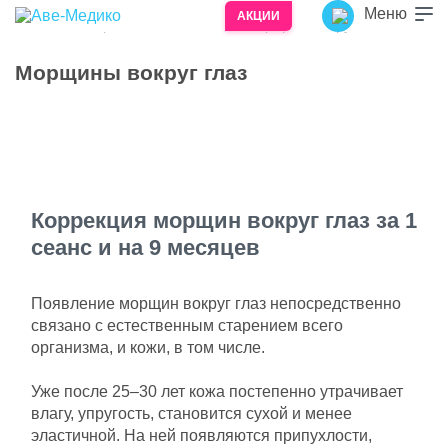
Меню
АКЦИИ
Главная
Возрастные изменения
Морщины вокруг глаз
/
/
Морщины вокруг глаз
Здоровье – лучший подарок!
Здоровье – то, что мы желаем своим родным
и близким на праздники, памятные даты и
просто при встрече.
Коррекция морщин вокруг глаз за 1
Подарочный сертификат врачебной
сеанс и на 9 месяцев
косметологии «Аве-Медико» станет для них
приятным и полезным подарком.
Появление морщин вокруг глаз непосредственно
Обладатель сертификата может получить
связано с естественным старением всего
любую услугу, предоставляемую
организма, и кожи, в том числе.
косметологией «Аве-Медико», в полном
объеме номинала сертификата.
Уже после 25–30 лет кожа постепенно утрачивает
Если сумма оплачиваемых услуг превысит
влагу, упругость, становится сухой и менее
номинал сертификата, разницу можно
эластичной. На ней появляются припухлости,
доплатить наличными или банковской