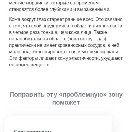
мелкие морщинки, которые со временем
картой.
становятся более глубокими и выраженными.
Срок действия сертификата – 1 год с
Кожа вокруг глаз стареет раньше всех. Это связано
момента покупки.
с тем, что слой эпидермиса в области нижнего века
Номинал сертификата
в четыре раза тоньше, чем кожа лица. Также
расходуется единовременно.
параорбитальная область (зона вокруг глаз)
Подробную информацию о покупке и
практически не имеет кровеносных сосудов, в ней
использовании сертификата можно узнать у
мало подкожно-жирового слоя и мышечной ткани.
администратора или по телефону
+7 (923)
Эти факторы лишают кожу эластичности, ухудшают
495-10-10
.
ее обмен веществ.
Поправить эту «проблемную» зону
поможет