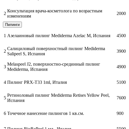
Консультация врача-косметолога по возрастным
2
2000
изменениям
Пилинги
1
Азелаиновый пилинг Mediderma Azelac M, Испания
4500
Cалициловый поверхностный пилинг Mediderma
2
3900
Salipeel S, Испания
Melaspeel J2, поверхностно-срединный пилинг
3
4900
Mediderma, Испания
4
Пилинг PRX-T33 1ml, Италия
5100
Ретиноловый пилинг Mediderma Retises Yellow Peel,
5
7600
Испания
6
Точечное нанесение пилингов 1 кв.см.
900
7
Пилинг BioRePeel 1 мл., Италия
5500