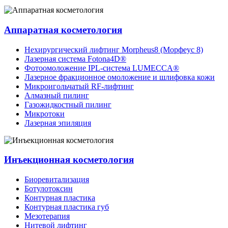
Аппаратная косметология
Нехирургический лифтинг Morpheus8 (Морфеус 8)
Лазерная система Fotona4D®
Фотоомоложение IPL-система LUMECCA®
Лазерное фракционное омоложение и шлифовка кожи
Микроигольчатый RF-лифтинг
Алмазный пилинг
Газожидкостный пилинг
Микротоки
Лазерная эпиляция
Инъекционная косметология
Биоревитализация
Ботулотоксин
Контурная пластика
Контурная пластика губ
Мезотерапия
Нитевой лифтинг