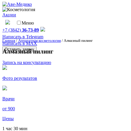
Акции
Меню
+7 (3842)
36-73-89
Написать в Telegram
Главная
/
Аппаратная косметология
/
Алмазный пилинг
Написать в MAX
Оставить заявку
Алмазный пилинг
Запись на консультацию
Фото результатов
Врачи
от
900
Цены
1 час 30 мин