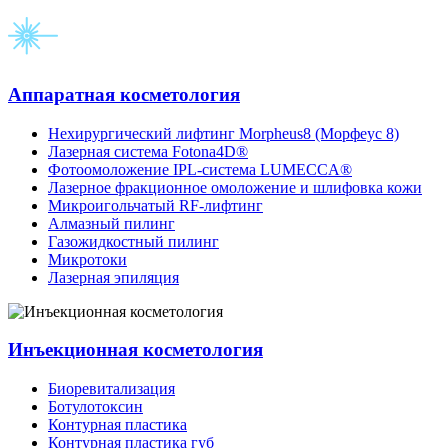
Аппаратная косметология
Нехирургический лифтинг Morpheus8 (Морфеус 8)
Лазерная система Fotona4D®
Фотоомоложение IPL-система LUMECCA®
Лазерное фракционное омоложение и шлифовка кожи
Микроигольчатый RF-лифтинг
Алмазный пилинг
Газожидкостный пилинг
Микротоки
Лазерная эпиляция
Инъекционная косметология
Биоревитализация
Ботулотоксин
Контурная пластика
Контурная пластика губ