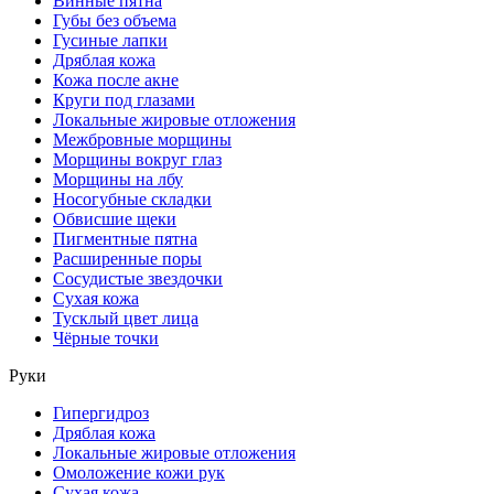
Винные пятна
Губы без объема
Гусиные лапки
Дряблая кожа
Кожа после акне
Круги под глазами
Локальные жировые отложения
Межбровные морщины
Морщины вокруг глаз
Морщины на лбу
Носогубные складки
Обвисшие щеки
Пигментные пятна
Расширенные поры
Сосудистые звездочки
Сухая кожа
Тусклый цвет лица
Чёрные точки
Руки
Гипергидроз
Дряблая кожа
Локальные жировые отложения
Омоложение кожи рук
Сухая кожа