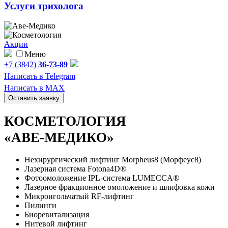
Услуги трихолога
Акции
Меню
+7 (3842)
36-73-89
Написать в Telegram
Написать в MAX
Оставить заявку
КОСМЕТОЛОГИЯ
«АВЕ-МЕДИКО»
Нехирургический лифтинг Morpheus8 (Морфеус8)
Лазерная система Fotona4D®
Фотоомоложение IPL-система LUMECCA®
Лазерное фракционное омоложение и шлифовка кожи
Микроигольчатый RF-лифтинг
Пилинги
Биоревитализация
Нитевой лифтинг