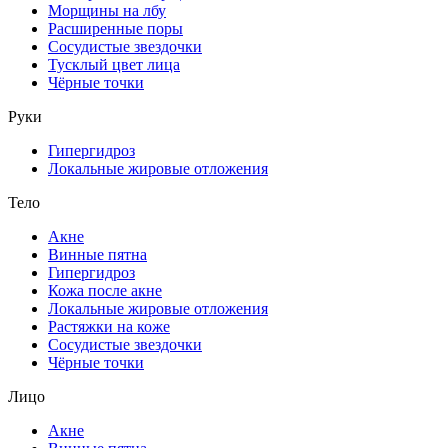
Морщины на лбу
Расширенные поры
Сосудистые звездочки
Тусклый цвет лица
Чёрные точки
Руки
Гипергидроз
Локальные жировые отложения
Тело
Акне
Винные пятна
Гипергидроз
Кожа после акне
Локальные жировые отложения
Растяжки на коже
Сосудистые звездочки
Чёрные точки
Лицо
Акне