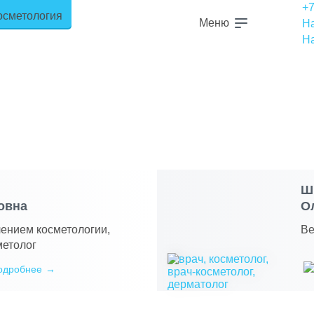
+7
Меню
На
Н
Ш
овна
О
ением косметологии,
Ве
метолог
одробнее