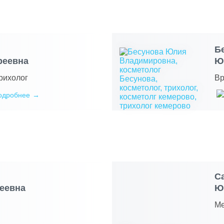
Б
реевна
Ю
трихолог
Вр
одробнее
С
геевна
Ю
Ме