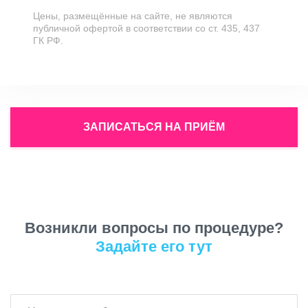
дерматолога
Цены, размещённые на сайте, не являются
публичной офертой в соответствии со ст. 435, 437
2
Консультация врача-косметолога
2000
ГК РФ.
по возрастным изменениям
ЗАПИСАТЬСЯ НА ПРИЁМ
Возникли вопросы по процедуре?
Задайте его тут