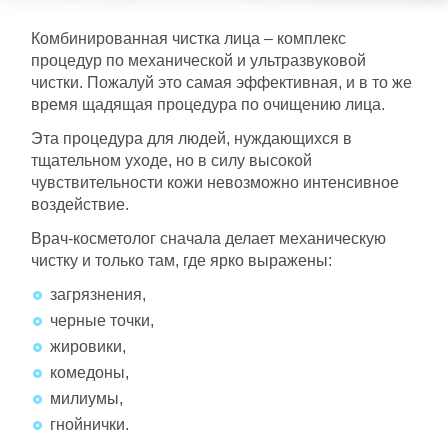
картой.
Комбинированная чистка лица – комплекс
Срок действия сертификата – 1 год с
процедур по механической и ультразвуковой
момента покупки.
чистки. Пожалуй это самая эффективная, и в то же
Номинал сертификата
время щадящая процедура по очищению лица.
расходуется единовременно.
Эта процедура для людей, нуждающихся в
Подробную информацию о покупке и
тщательном уходе, но в силу высокой
использовании сертификата можно узнать у
чувствительности кожи невозможно интенсивное
администратора или по телефону
+7 (923)
воздействие.
495-10-10
.
Врач-косметолог сначала делает механическую
чистку и только там, где ярко выражены:
загрязнения,
черные точки,
жировики,
комедоны,
милиумы,
гнойнички.