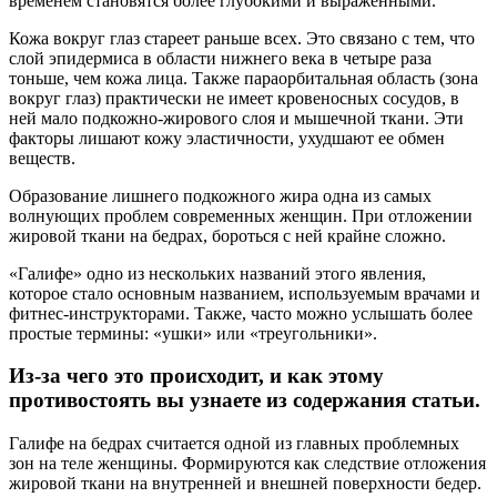
временем становятся более глубокими и выраженными.
Кожа вокруг глаз стареет раньше всех. Это связано с тем, что
слой эпидермиса в области нижнего века в четыре раза
тоньше, чем кожа лица. Также параорбитальная область (зона
вокруг глаз) практически не имеет кровеносных сосудов, в
ней мало подкожно-жирового слоя и мышечной ткани. Эти
факторы лишают кожу эластичности, ухудшают ее обмен
веществ.
Образование лишнего подкожного жира одна из самых
волнующих проблем современных женщин. При отложении
жировой ткани на бедрах, бороться с ней крайне сложно.
«Галифе» одно из нескольких названий этого явления,
которое стало основным названием, используемым врачами и
фитнес-инструкторами. Также, часто можно услышать более
простые термины: «ушки» или «треугольники».
Из-за чего это происходит, и как этому
противостоять вы узнаете из содержания статьи.
Галифе на бедрах считается одной из главных проблемных
зон на теле женщины. Формируются как следствие отложения
жировой ткани на внутренней и внешней поверхности бедер.