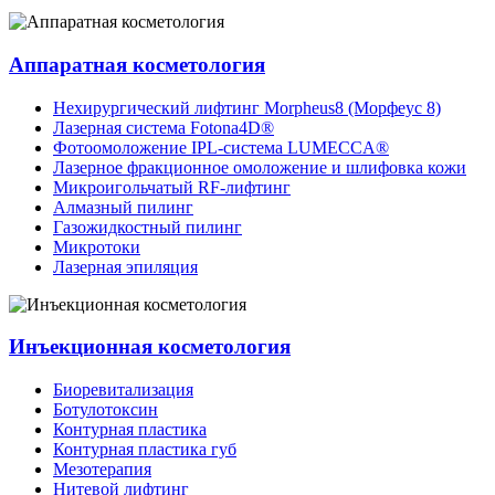
Аппаратная косметология
Нехирургический лифтинг Morpheus8 (Морфеус 8)
Лазерная система Fotona4D®
Фотоомоложение IPL-система LUMECCA®
Лазерное фракционное омоложение и шлифовка кожи
Микроигольчатый RF-лифтинг
Алмазный пилинг
Газожидкостный пилинг
Микротоки
Лазерная эпиляция
Инъекционная косметология
Биоревитализация
Ботулотоксин
Контурная пластика
Контурная пластика губ
Мезотерапия
Нитевой лифтинг