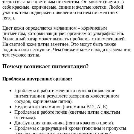
тесно связана с цветовым пигментом. Он может сочетать в
себе красные, коричневые, синие и желтые клетки. Любой
участок тела подвержен появлению на нем пигментных
пятен.
Цвет кожи определяется меланином – коричневым
пигментом, который защищает организм от ультрафиолета.
Усиленный загар может вызвать проблемы с пигментацией.
На светлой коже пятна заметнее. Это могут быть также
родинки или веснушки. Чем ближе к коже находится меланин,
тем тусклее пятна.
Почему возникает пигментация?
Проблемы внутренних органов:
Проблемы в работе желчного пузыря (появление
пигментации в результате засорения холестерином
сосудов, коричневые пятна).
Недостаток витаминов (витамины В12, А, Е).
Проблемы в работе почек (светлые пятна с желтым
оттенком).
Дисфункция кишечника (пятна красного цвета).
Проблемы с циркуляцией крови (токсины и продукты
распада появляются в роли пигментных пятен).