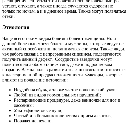
расширения вен. Из-за этой болезни ноги человека быстро
устают, опухают, а также иногда случаются судороги не
только по ночам, а и в дневное время. Также могут появляться
отеки.
Этиология
Чаще всего таким видом болезни болеют женщины. Но и
данной болезнью могут болеть и мужчины, которые ведут не
активный способ жизни, не заниматься спортом. Также люди,
чья работа связана с непрерывным сидением, подвергаются
получить данный дефект. Сосудистые звездочки могут
появиться на любом этапе жизни, даже в подростковом
возрасте. Важна роль в развитии телеангиоэктазии относиться
к наследственной предрасположенности. Факторы, которые
влияют на появление патологии:
Неудобная обувь, а также частое ношение каблуков;
Любой из видов гормональных нарушений;
Распаривающие процедуры, даже ванночки для ног и
бассейны;
Ультрафиолетовые лучи;
Частый и в больших количествах прием алкоголя;
Поражение печени.