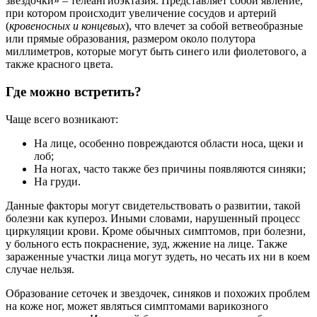
звездочки» – телеангиоэктазия. Представляет собой явление,
при котором происходит увеличение сосудов и артерий
(
кровеносных и концевых
), что влечет за собой ветвеобразные
или прямые образования, размером около полутора
миллиметров, которые могут быть синего или фиолетового, а
также красного цвета.
Где можно встретить?
Чаще всего возникают:
На лице, особенно повреждаются области носа, щеки и
лоб;
На ногах, часто также без причины появляются синяки;
На груди.
Данные факторы могут свидетельствовать о развитии, такой
болезни как купероз. Иными словами, нарушенный процесс
циркуляции крови. Кроме обычных симптомов, при болезни,
у больного есть покраснение, зуд, жжение на лице. Также
зараженные участки лица могут зудеть, но чесать их ни в коем
случае нельзя.
Образование сеточек и звездочек, синяков и похожих проблем
на коже ног, может являться симптомами варикозного