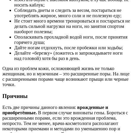
носить каблук;
Соблюдать диеты и следить за весом, постараться не
употреблять жирное, много соли и не полезную еду;
Не стоит много времени тренироваться и постараться не
делать сильной нагрузки на ноги, но занятия спортом
наоборот полезны;
Ополаскивать прохладной водой ноги, после принятия
горячего душа;
Дайте ногам отдохнуть, после пробежки или ходьбы;
Делайте «березку» (ложитесь и запрокидываете ноги
над головой) хотя бы раз в день.
Одна из проблем кожи, осложняющей жизнь не только
женщинам, но и мужчинам – это расширенные поры. На лице
с расширенными порами чаще возникают прыщи или черные
точки.
Причины
Есть две причины данного явления:
врожденные и
приобретённые.
В первом случае виноваты гены. Бороться с
расширенными порами, если это врожденная проблема,
непросто. Тем не менее, врачи-косметологи располагают
некоторыми приемами и методами по уменьшению пор и