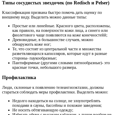
Типы сосудистых звездочек (по Redisch и Pelser)
Классификация призвана быстро помочь дать оценку по
внешнему виду. Выделить можно данные типы:
Простые или линейные. Красного цвета, расположены,
как правило, на поверхности кожи лица, а синего или
фиолетового чаще появляются на коже конечностейй;
Древовидные, в большинстве случаев, можно
обнаружить коже ног;
Те, что состоят из центральной части и множества
разветвляющихся капилляров, которые идут в разные
стороны- паукообразные;
Пантиформные (другими словами пятнообразные)- это
красные точки, небольшого размера.
Профилактика
Люди, склонные к появлению телеангиоэктазии, должны
стараться соблюдать меры профилактики. Выделить можно:
Недолго находиться на солнце, не злоупотреблять
походами в сауны, бассейны и похожие заведения;
Не носить обтягивающую одежду;
Избегать обуви с высоким каблуком, а лучше вообще не