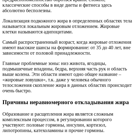
классические способы в виде диеты и фитнеса здесь
абсолютно бесполезны.
Локализация подкожного жира в определенных областях тела
называется локальным жировым отложением. Жировые
клетки называются адипоцитами.
Самый распространенный возраст, когда жировые отложения
имеют высокие шансы на формирование: от 35 до 40 лет, вне
зависимости от половой принадлежности.
Главные проблемные зоны: низ живота, ягодицы,
подмышечные впадины, бедра, верхняя часть рук и область
выше колена. Эти области имеют одно общее название –
«жировые ловушки», т.к. даже у человека обычного
телосложения скопление жира в данных областях происходит
очень быстро.
Причины неравномерного откладывания жира
Образование и расщепления жира является сложным
комплексным процессом, в регулировании которого
участвуют: половые гормоны, инсулин, кортизол,
липотропины, катехоламины и прочие гормоны.