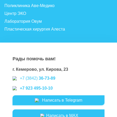
Поликлиника Аве-Медико
Центр ЭКО
Лаборатория Овум
Пластическая хирургия Алеста
Рады помочь вам!
г. Кемерово, ул. Кирова, 23
+7 (3842)
36-73-89
+7 923 495-10-10
Написать в Telegram
Написать в MAX