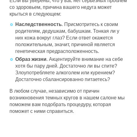
Если вы уверены, что у вас нет серьезных проблем
картой.
со здоровьем, причина вашего недуга может
крыться в следующем:
Срок действия сертификата – 1 год с
момента покупки.
Наследственность
. Присмотритесь к своим
Номинал сертификата
родителям, дедушкам, бабушкам. Тонкая ли у
расходуется единовременно.
них кожа вокруг глаз? Если ответ окажется
положительным, значит, причиной является
Подробную информацию о покупке и
генетическая предрасположенность.
использовании сертификата можно узнать у
Образ жизни
. Акцентируйте внимание на себе
администратора или по телефону
+7 (923)
хотя бы пару дней. Достаточно ли вы спите?
495-10-10
.
Злоупотребляете алкоголем или курением?
Достаточно сбалансированно питаетесь?
В любом случае, независимо от причин
возникновения темных кругов в нашем салоне мы
поможем вам подобрать процедуру, которая
поможет с ними справиться.