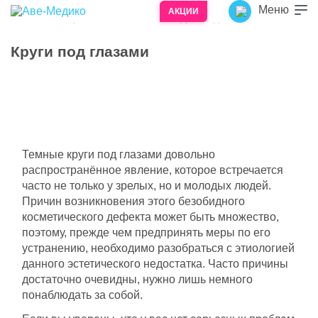
Меню
АКЦИИ
Главная
Возрастные изменения
Круги под глазами
/
/
Круги под глазами
Здоровье – лучший подарок!
Здоровье – то, что мы желаем своим родным
и близким на праздники, памятные даты и
просто при встрече.
Темные круги под глазами довольно
Подарочный сертификат врачебной
распространённое явление, которое встречается
косметологии «Аве-Медико» станет для них
часто не только у зрелых, но и молодых людей.
приятным и полезным подарком.
Причин возникновения этого безобидного
косметического дефекта может быть множество,
Обладатель сертификата может получить
поэтому, прежде чем предпринять меры по его
любую услугу, предоставляемую
устранению, необходимо разобраться с этиологией
косметологией «Аве-Медико», в полном
данного эстетического недостатка. Часто причины
объеме номинала сертификата.
достаточно очевидны, нужно лишь немного
Если сумма оплачиваемых услуг превысит
понаблюдать за собой.
номинал сертификата, разницу можно
доплатить наличными или банковской