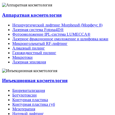
Аппаратная косметология
Нехирургический лифтинг Morpheus8 (Морфеус 8)
Лазерная система Fotona4D®
Фотоомоложение IPL-система LUMECCA®
Лазерное фракционное омоложение и шлифовка кожи
Микроигольчатый RF-лифтинг
Алмазный пилинг
Газожидкостный пилинг
Микротоки
Лазерная эпиляция
Инъекционная косметология
Биоревитализация
Ботулотоксин
Контурная пластика
Контурная пластика губ
Мезотерапия
Нитевой лифтинг