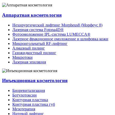
Аппаратная косметология
Нехирургический лифтинг Morpheus8 (Морфеус 8)
Лазерная система Fotona4D®
Фотоомоложение IPL-система LUMECCA®
Лазерное фракционное омоложение и шлифовка кожи
Микроигольчатый RF-лифтинг
Алмазный пилинг
Газожидкостный пилинг
Микротоки
Лазерная эпиляция
Инъекционная косметология
Биоревитализация
Ботулотоксин
Контурная пластика
Контурная пластика губ
Мезотерапия
Нитевой лифтинг