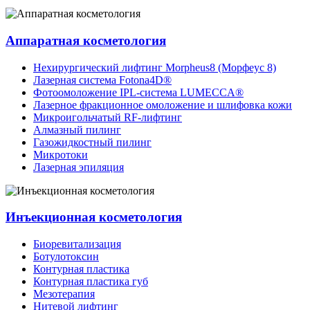
Аппаратная косметология
Нехирургический лифтинг Morpheus8 (Морфеус 8)
Лазерная система Fotona4D®
Фотоомоложение IPL-система LUMECCA®
Лазерное фракционное омоложение и шлифовка кожи
Микроигольчатый RF-лифтинг
Алмазный пилинг
Газожидкостный пилинг
Микротоки
Лазерная эпиляция
Инъекционная косметология
Биоревитализация
Ботулотоксин
Контурная пластика
Контурная пластика губ
Мезотерапия
Нитевой лифтинг