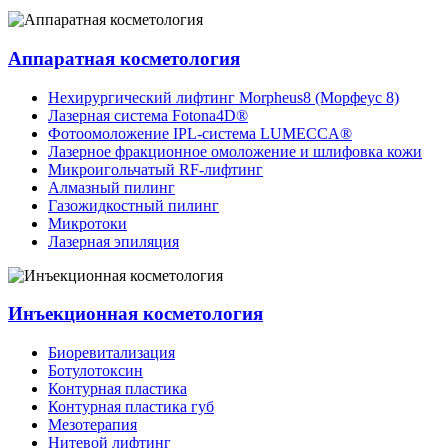
Аппаратная косметология
Нехирургический лифтинг Morpheus8 (Морфеус 8)
Лазерная система Fotona4D®
Фотоомоложение IPL-система LUMECCA®
Лазерное фракционное омоложение и шлифовка кожи
Микроигольчатый RF-лифтинг
Алмазный пилинг
Газожидкостный пилинг
Микротоки
Лазерная эпиляция
Инъекционная косметология
Биоревитализация
Ботулотоксин
Контурная пластика
Контурная пластика губ
Мезотерапия
Нитевой лифтинг