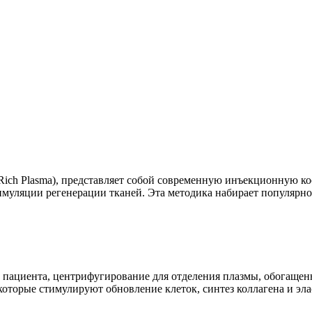
t-Rich Plasma), представляет собой современную инъекционную к
имуляции регенерации тканей. Эта методика набирает популярн
у пациента, центрифугирование для отделения плазмы, обогаще
оторые стимулируют обновление клеток, синтез коллагена и эл