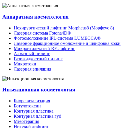
Аппаратная косметология
Нехирургический лифтинг Morpheus8 (Морфеус 8)
Лазерная система Fotona4D®
Фотоомоложение IPL-система LUMECCA®
Лазерное фракционное омоложение и шлифовка кожи
Микроигольчатый RF-лифтинг
Алмазный пилинг
Газожидкостный пилинг
Микротоки
Лазерная эпиляция
Инъекционная косметология
Биоревитализация
Ботулотоксин
Контурная пластика
Контурная пластика губ
Мезотерапия
Нитевой лифтинг