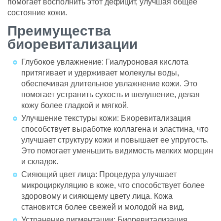
помогает восполнить этот дефицит, улучшая общее
картой.
состояние кожи.
Срок действия сертификата – 1 год с
Преимущества
момента покупки.
биоревитализации
Номинал сертификата
расходуется единовременно.
Глубокое увлажнение: Гиалуроновая кислота
притягивает и удерживает молекулы воды,
Подробную информацию о покупке и
обеспечивая длительное увлажнение кожи. Это
использовании сертификата можно узнать у
помогает устранить сухость и шелушение, делая
администратора или по телефону
+7 (923)
кожу более гладкой и мягкой.
495-10-10
.
Улучшение текстуры кожи: Биоревитализация
способствует выработке коллагена и эластина, что
улучшает структуру кожи и повышает ее упругость.
Это помогает уменьшить видимость мелких морщин
и складок.
Сияющий цвет лица: Процедура улучшает
микроциркуляцию в коже, что способствует более
здоровому и сияющему цвету лица. Кожа
становится более свежей и молодой на вид.
Устранение пигментации: Биоревитализация