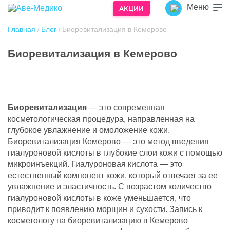
Меню
АКЦИИ
Главная
Блог
Биоревитализация в Кемерово
/
/
Биоревитализация в Кемерово
Здоровье – лучший подарок!
Здоровье – то, что мы желаем своим родным
и близким на праздники, памятные даты и
просто при встрече.
Биоревитализация
— это современная
косметологическая процедура, направленная на
Подарочный сертификат врачебной
глубокое увлажнение и омоложение кожи.
косметологии «Аве-Медико» станет для них
Биоревитализация Кемерово — это метод введения
приятным и полезным подарком.
гиалуроновой кислоты в глубокие слои кожи с помощью
Обладатель сертификата может получить
микроинъекций. Гиалуроновая кислота — это
любую услугу, предоставляемую
естественный компонент кожи, который отвечает за ее
косметологией «Аве-Медико», в полном
увлажнение и эластичность. С возрастом количество
объеме номинала сертификата.
гиалуроновой кислоты в коже уменьшается, что
Если сумма оплачиваемых услуг превысит
приводит к появлению морщин и сухости. Запись к
номинал сертификата, разницу можно
косметологу на биоревитализацию в Кемерово
доплатить наличными или банковской