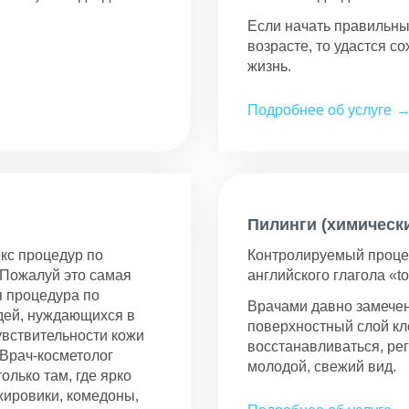
Если начать правильны
возрасте, то удастся с
жизнь.
Подробнее об услуге
Пилинги (химическ
кс процедур по
Контролируемый процес
 Пожалуй это самая
английского глагола «t
я процедура по
Врачами давно замечен
дей, нуждающихся в
поверхностный слой кл
увствительности кожи
восстанавливаться, ре
Врач-косметолог
молодой, свежий вид.
олько там, где ярко
жировики, комедоны,