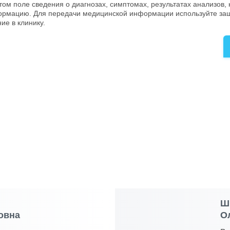
этом поле сведения о диагнозах, симптомах, результатах анализов,
рмацию. Для передачи медицинской информации используйте з
ие в клинику.
Ш
овна
О