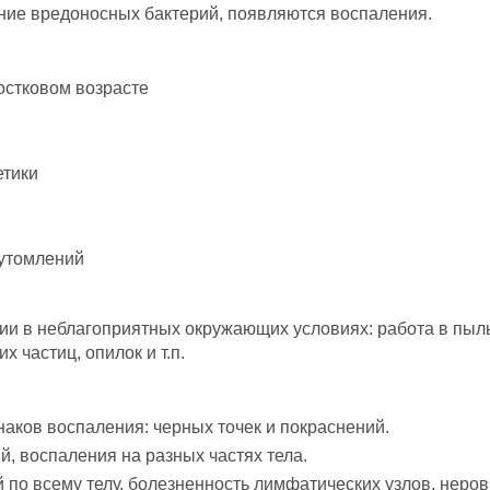
ние вредоносных бактерий, появляются воспаления.
остковом возрасте
етики
еутомлений
ии в неблагоприятных окружающих условиях: работа в пыл
 частиц, опилок и т.п.
аков воспаления: черных точек и покраснений.
, воспаления на разных частях тела.
по всему телу, болезненность лимфатических узлов, неров