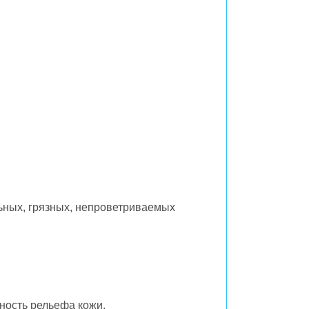
картой.
Срок действия сертификата – 1 год с
момента покупки.
Номинал сертификата
расходуется единовременно.
Подробную информацию о покупке и
использовании сертификата можно узнать у
администратора или по телефону
+7 (923)
495-10-10
.
ьных, грязных, непроветриваемых
ность рельефа кожи.