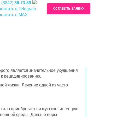
 (3842)
36-73-89
писать в Telegram
ОСТАВИТЬ ЗАЯВКУ
аписать в MAX
Здоровье – лучший подарок!
Здоровье – то, что мы желаем своим родным
и близким на праздники, памятные даты и
просто при встрече.
Подарочный сертификат врачебной
косметологии «Аве-Медико» станет для них
орого является значительное ухудшения
приятным и полезным подарком.
ь к рецидивированию.
Обладатель сертификата может получить
ной жизни. Лечение одной из часто
любую услугу, предоставляемую
косметологией «Аве-Медико», в полном
объеме номинала сертификата.
Если сумма оплачиваемых услуг превысит
 сало приобретает вязкую консистенцию
номинал сертификата, разницу можно
 внешней среды. Дальше поры
доплатить наличными или банковской