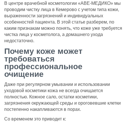
В центре врачебной косметологии «АВЕ-МЕДИКО» мы
картой.
проводим чистку лица в Кемерово с учетом типа кожи,
Срок действия сертификата – 1 год с
выраженности загрязнений и индивидуальных
момента покупки.
особенностей пациента. В этой статье разберем, по
Номинал сертификата
каким признакам можно понять, что коже уже требуется
расходуется единовременно.
чистка лица у косметолога, а домашнего ухода
недостаточно.
Подробную информацию о покупке и
Почему коже может
использовании сертификата можно узнать у
администратора или по телефону
+7 (923)
требоваться
495-10-10
.
профессиональное
очищение
Даже при регулярном умывании и использовании
уходовой косметики кожа не всегда очищается
полностью. Кожное сало, остатки косметики,
загрязнения окружающей среды и ороговевшие клетки
постепенно накапливаются в порах.
Со временем это приводит к: