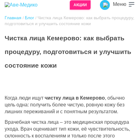
Меню
АКЦИИ
Главная
Блог
Чистка лица Кемерово: как выбрать процедуру,
/
/
подготовиться и улучшить состояние кожи
Чистка лица Кемерово: как выбрать
Здоровье – лучший подарок!
Здоровье – то, что мы желаем своим родным
процедуру, подготовиться и улучшить
и близким на праздники, памятные даты и
просто при встрече.
состояние кожи
Подарочный сертификат врачебной
косметологии «Аве-Медико» станет для них
приятным и полезным подарком.
Обладатель сертификата может получить
Когда люди ищут
чистку лица в Кемерово
, обычно
любую услугу, предоставляемую
цель одна: получить более чистую, ровную кожу без
косметологией «Аве-Медико», в полном
лишних переживаний и с понятным результатом.
объеме номинала сертификата.
Врачебная чистка лица – это медицинская процедура
Если сумма оплачиваемых услуг превысит
ухода. Врач оценивает тип кожи, её чувствительность,
номинал сертификата, разницу можно
склонность к воспалениям и только после этого
доплатить наличными или банковской