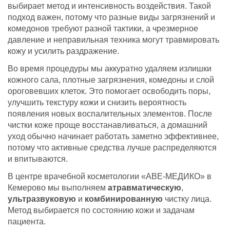
выбирает метод и интенсивность воздействия. Такой
картой.
подход важен, потому что разные виды загрязнений и
Срок действия сертификата – 1 год с
комедонов требуют разной тактики, а чрезмерное
момента покупки.
давление и неправильная техника могут травмировать
Номинал сертификата
кожу и усилить раздражение.
расходуется единовременно.
Во время процедуры мы аккуратно удаляем излишки
Подробную информацию о покупке и
кожного сала, плотные загрязнения, комедоны и слой
использовании сертификата можно узнать у
ороговевших клеток. Это помогает освободить поры,
администратора или по телефону
+7 (923)
улучшить текстуру кожи и снизить вероятность
495-10-10
.
появления новых воспалительных элементов. После
чистки коже проще восстанавливаться, а домашний
уход обычно начинает работать заметно эффективнее,
потому что активные средства лучше распределяются
и впитываются.
В центре врачебной косметологии «АВЕ-МЕДИКО» в
Кемерово мы выполняем
атравматическую
,
ультразвуковую
и
комбинированную
чистку лица.
Метод выбирается по состоянию кожи и задачам
пациента.